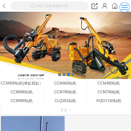
请输入您要搜索的内容
CCM400钻机(单缸双缸）
CCM460钻机
CCM480钻机
CCM680钻机
CCM780钻机
CCM790钻机
CCM990钻机
CLQ351钻机
KQGY150钻机
ZQS100B钻机
ZQS100钻机（电动气动）
井下圆盘钻机
更多
钻杆