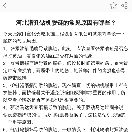
河北潜孔钻机脱链的常见原因有哪些？
今天张家口宣化长城采掘工程设备有限公司就来简单谈一下
脱链的常见原因。
1、张紧油缸毛病导致脱链。此刻，应该查看张紧油缸是否忘
掉打黄油，看看张紧油缸是否有漏油的现象。
2、履带磨损严峻导致的脱链。假设长时间运用的话，履带肯
定时有磨损的，而履带上的链筋，链筒等部件的磨损也会导
致履带脱链。
3、护链器磨损导致的脱链。现在简直一切的钻机履带上都有
护链器，而护链器关于避免脱链能起到非常重要的作用，所
以查看护链器是否有磨损也是很重要的。
4、驱动马达齿圈磨损导致的脱链。关于驱动马达齿圈来说，
假设磨损严峻的话，我们就需要替换了，这也是钻机脱链的
一个重要原因。
5、托链轮损坏导致的脱链。一般情况下，托链轮油封漏油会