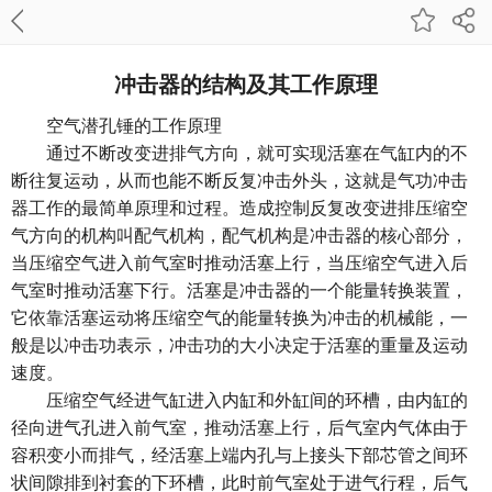
冲击器的结构及其工作原理
空气潜孔锤的工作原理
通过不断改变进排气方向，就可实现活塞在气缸内的不
断往复运动，从而也能不断反复冲击外头，这就是气功冲击
器工作的最简单原理和过程。造成控制反复改变进排压缩空
气方向的机构叫配气机构，配气机构是冲击器的核心部分，
当压缩空气进入前气室时推动活塞上行，当压缩空气进入后
气室时推动活塞下行。活塞是冲击器的一个能量转换装置，
它依靠活塞运动将压缩空气的能量转换为冲击的机械能，一
般是以冲击功表示，冲击功的大小决定于活塞的重量及运动
速度。
压缩空气经进气缸进入内缸和外缸间的环槽，由内缸的
径向进气孔进入前气室，推动活塞上行，后气室内气体由于
容积变小而排气，经活塞上端内孔与上接头下部芯管之间环
状间隙排到衬套的下环槽，此时前气室处于进气行程，后气