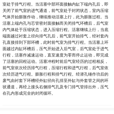
室处于排气行程。当活塞中部环面接触内缸下端内孔后，即
关闭了前气室的进气通道，前气室处于封闭状态，室内压缩
气体开始膨胀作动，继续推动活塞上行，此为膨胀过程。当
活塞上端内孔与芯管密封面接触而关闭排气环槽后，后气室
内气体处于压缩状态，进入压缩行程。活塞继续上行，当底
端面越过衬套上径向排气孔后，前气室开始排气，经衬套内
孔直接排到下部环槽，此时前气室为排气行程。当活塞上环
面越过内缸环槽后，压气开始进入后气室，后气室处于进气
行程，活塞作减速运动，直至速度为零而停止运动，即完成
了活塞的回程运动。活塞冲程时前后气室经历的过程相反，
前气室依次经历排气行程，压缩行程和进气行程，后气室依
次经历进气行程。膨胀行程和排气行程。经潜孔锤作功后的
废气由衬套下环槽经外缸径向孔排至外缸与外套管之间的环
状通道，再经上接头右侧排气孔及专门排气管排出外，压气
在孔内形成完全的封闭循环。