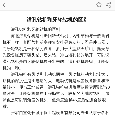
潜孔钻机和牙轮钻机的区别
潜孔钻机和牙轮钻机的区别：
河北潜孔钻机
是冲击回转式钻机，内部结构与一般凿岩
机不一样，其配气和活塞往复安排是独立的，即是冲击器，
而牙轮钻机是一种钻孔设备，多用于大型露天矿山。露天穿
孔设备履历了磕头钻、喷火钻、冲击潜孔钻的展开，可以说
潜孔钻机是由牙轮钻机展开出来的。潜孔钻机是归于牙轮钻
机的一种。
潜孔钻机有风动和电动机两种，风动机的动力比较大，
钻机的深度也是比电动的大，电动优势是成套设备数量和重
量较小，便当工地转运。潜孔钻机钻进角度从近零度到近90
度改变，牙轮钻机是在工程勘察运用较多的为地质钻机，虽
然也是可以调角度的机头，但角度逾越45度后钻进会较艰
难。
张家口宣化长城采掘工程设备有限公司
专业从事于各种