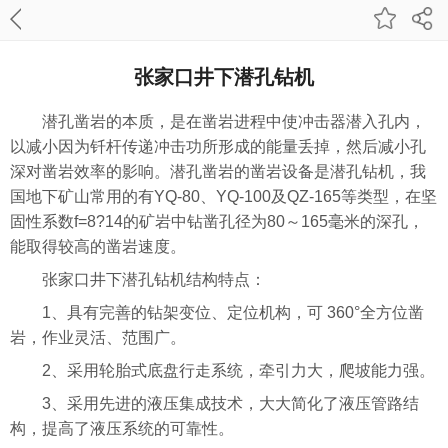
张家口井下潜孔钻机
潜孔凿岩的本质，是在凿岩进程中使冲击器潜入孔内，
以减小因为钎杆传递冲击功所形成的能量丢掉，然后减小孔
深对凿岩效率的影响。潜孔凿岩的凿岩设备是潜孔钻机，我
国地下矿山常用的有YQ-80、YQ-100及QZ-165等类型，在坚
固性系数f=8?14的矿岩中钻凿孔径为80～165毫米的深孔，
能取得较高的凿岩速度。
张家口井下潜孔钻机结构特点：
1、具有完善的钻架变位、定位机构，可 360°全方位凿
岩，作业灵活、范围广。
2、采用轮胎式底盘行走系统，牵引力大，爬坡能力强。
3、采用先进的液压集成技术，大大简化了液压管路结
构，提高了液压系统的可靠性。