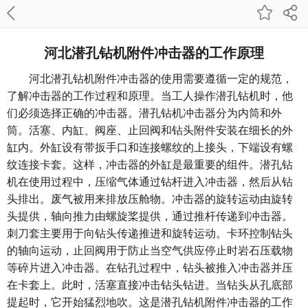
河北潜孔钻机附件冲击器的工作原理
河北潜孔钻机
附件冲击器的使用需要遵循一定的规范，
了解冲击器的工作过程和原理。当工人操作潜孔钻机时，他
们必须选择正确的冲击器。潜孔钻机冲击器分为内筒和外
筒。活塞、内缸、阀座、止回阀和钻头附件安装在细长的外
缸内。外缸设有带扳手口和连接螺纹的上接头，下端设有螺
纹连接卡套。这样，冲击器的外缸是最重要的组件。潜孔钻
机在使用过程中，压缩气体通过钻杆进入冲击器，然后从钻
头排出。废气被用来排放压舱物。冲击器的旋转运动由旋转
头提供，轴向推力由螺旋桨提供，通过推杆传递到冲击器。
刺刀套主要用于向钻头传递推进和旋转运动。卡环控制钻头
的轴向运动，止回阀用于防止当空气供应停止时岩石压载物
等碎片进入冲击器。在钻孔过程中，钻头被推入冲击器并压
在卡套上。此时，活塞直接冲击钻头钻进。当钻头从孔底部
提起时，它开始猛烈地吹。这是潜孔钻机附件冲击器的工作